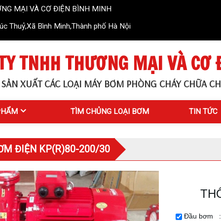
CƠ ĐIỆN BÌNH MINH
c Thuỷ,Xã Bình Minh,Thành phố Hà Nội
TY TNHH THƯƠNG MẠI VÀ CƠ 
 SẢN XUẤT CÁC LOẠI MÁY BƠM PHÒNG CHÁY CHỮA CH
PHẨM
TÌM CHỦNG LOẠI BƠM
TIN TỨC
M ĐIỆN KP(R)80-200/30
TH
Đầu bơm :