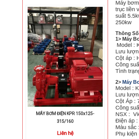
Máy bơm 
trục liền
suất 5.5
250kw
Thông Số
1> Máy Bơ
Model : 
Lưu lượn
Cột áp : 
Công suất
Tình trạ
2>
Máy Bơ
Model : 
Lưu lượng
Cột Áp : 
Công suấ
NSX : Vi
MÁY BƠM ĐIỆN KPR 150x125-
Điện áp 
315/160
Màu sắc 
Liên hệ
Phụ kiện 