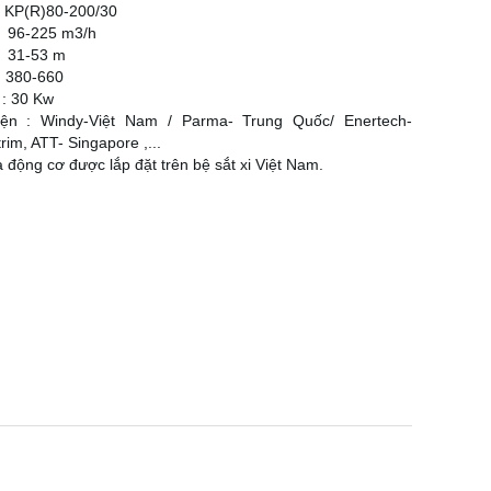
P(R)80-200/30
96-225 m3/h
:
31-53 m
: 380-660
: 30 Kw
ện : Windy-Việt Nam / Parma- Trung Quốc/ Enertech-
trim, ATT- Singapore ,...
động cơ được lắp đặt trên bệ sắt xi Việt Nam.