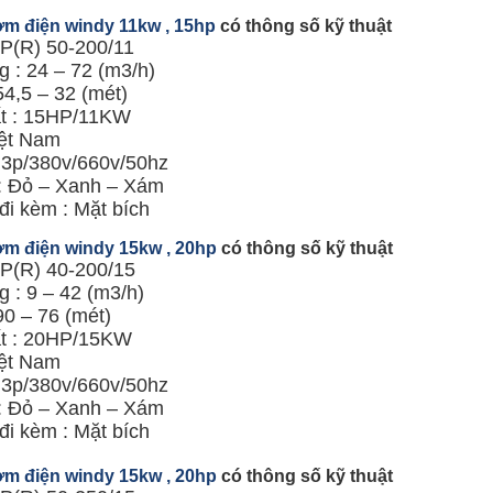
m điện windy 11kw , 15hp
có thông số kỹ thuật
KP(R) 50-200/11
 : 24 – 72 (m3/h)
54,5 – 32 (mét)
t : 15HP/11KW
ệt Nam
: 3p/380v/660v/50hz
: Đỏ – Xanh – Xám
đi kèm : Mặt bích
m điện windy 15kw , 20hp
có thông số kỹ thuật
KP(R) 40-200/15
 : 9 – 42 (m3/h)
90 – 76 (mét)
t : 20HP/15KW
ệt Nam
: 3p/380v/660v/50hz
: Đỏ – Xanh – Xám
đi kèm : Mặt bích
m điện windy 15kw , 20hp
có thông số kỹ thuật