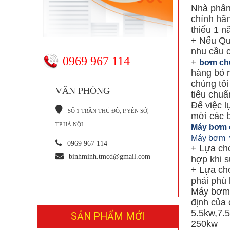
Nhà phân
chính hã
thiểu 1 n
+ Nếu Qu
nhu cầu c
0969 967 114
+
bơm ch
hàng bỏ r
chúng tôi
VĂN PHÒNG
tiêu chuẩ
Để việc l
S
Ố 1 TRẦN THỦ ĐỘ, P.YÊN SỞ,
mời các 
TP.HÀ NỘI
Máy bơm c
Máy bơm 
0969 967 114
+ Lựa chọ
binhminh.tmcd@gmail.com
hợp khi s
+ Lựa chọ
phải phù
Máy bơm đ
định của
5.5kw,7.
SẢN PHẨM MỚI
250kw