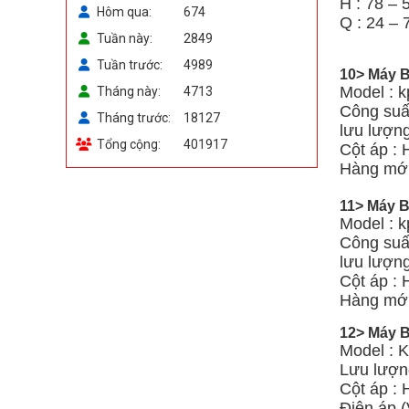
H : 78 – 
Hôm qua
674
Q : 24 – 
Tuần này
2849
Tuần trước
4989
10> Máy B
Model : 
Tháng này
4713
Công suất
Tháng trước
18127
lưu lượn
Tổng cộng
401917
Cột áp : 
Hàng mới
11> Máy B
Model : k
Công suất
lưu lượn
Cột áp :
Hàng mới
12> Máy B
Model : 
Lưu lượn
Cột áp :
Điện áp (