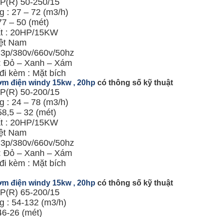
KP(R) 50-250/15
 : 27 – 72 (m3/h)
77 – 50 (mét)
t : 20HP/15KW
ệt Nam
: 3p/380v/660v/50hz
: Đỏ – Xanh – Xám
đi kèm : Mặt bích
m điện windy 15kw , 20hp
có thông số kỹ thuật
KP(R) 50-200/15
 : 24 – 78 (m3/h)
58,5 – 32 (mét)
t : 20HP/15KW
ệt Nam
: 3p/380v/660v/50hz
: Đỏ – Xanh – Xám
đi kèm : Mặt bích
m điện windy 15kw , 20hp
có thông số kỹ thuật
KP(R) 65-200/15
g : 54-132 (m3/h)
46-26 (mét)