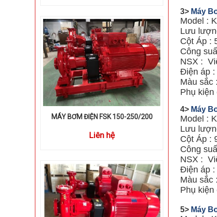
3>
Máy Bơ
Model : 
Lưu lượng
Cột Áp : 
Công suấ
NSX : Vi
Điện áp 
Màu sắc 
Phụ kiện 
4>
Máy Bơ
MÁY BƠM ĐIỆN FSK 150-250/200
Model : 
Lưu lượng
Liên hệ
Cột Áp : 
Công suấ
NSX : Vi
Điện áp 
Màu sắc 
Phụ kiện 
5>
Máy Bơ