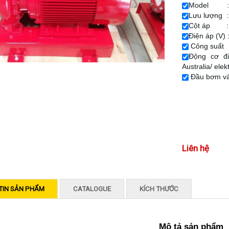
Model : K
Lưu lượng :
Cột áp 
Điện áp (V) 
Công suất 
Động cơ đi
Australia/ elek
Đầu bơm và 
Liên hệ
TIN SẢN PHẨM
CATALOGUE
KÍCH THƯỚC
Mô tả sản phẩm