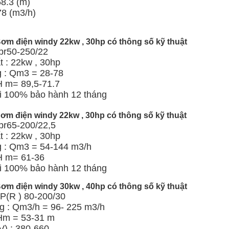
58.3 (m)
78 (m3/h)
ơm điện windy 22kw , 30hp có thông số kỹ thuật
kpr50-250/22
 : 22kw , 30hp
g : Qm3 = 28-78
H m= 89,5-71.7
 100% bảo hành 12 tháng
ơm điện windy 22kw , 30hp có thông số kỹ thuật
pr65-200/22,5
 : 22kw , 30hp
g : Qm3 = 54-144 m3/h
 H m= 61-36
 100% bảo hành 12 tháng
ơm điện windy 30kw , 40hp có thông số kỹ thuật
KP(R ) 80-200/30
g : Qm3/h = 96- 225 m3/h
 Hm = 53-31 m
V) : 380-660