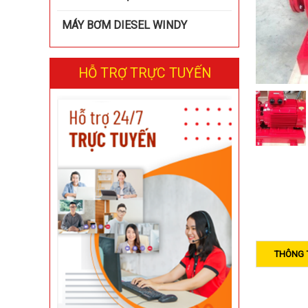
MÁY BƠM DIESEL WINDY
HỖ TRỢ TRỰC TUYẾN
THÔNG 