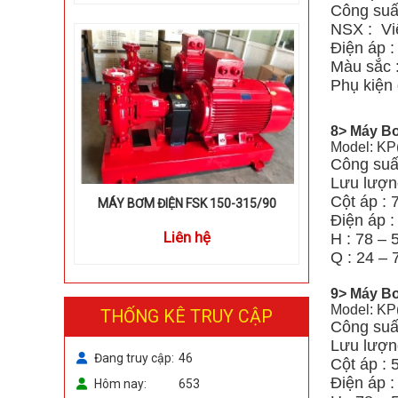
Công suấ
NSX : Vi
Điện áp 
Màu sắc 
Phụ kiện 
8> Máy Bơ
Model: KP
Công suấ
Lưu lượng
Cột áp : 
MÁY BƠM ĐIỆN FSK 150-315/90
Điện áp 
Liên hệ
H : 78 – 
Q : 24 – 
9> Máy Bơ
Model: KP
THỐNG KÊ TRUY CẬP
Công suấ
Lưu lượn
Đang truy cập
46
Cột áp : 
Điện áp 
Hôm nay
653