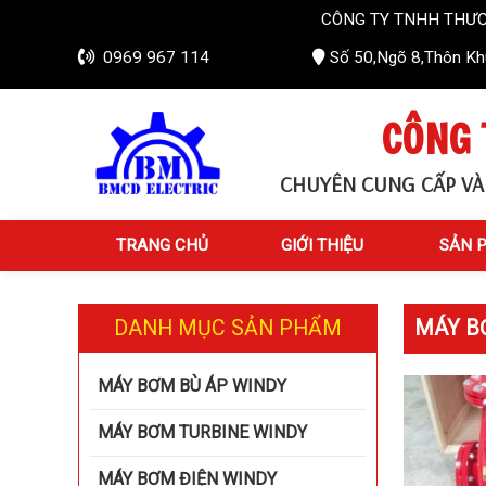
CÔNG TY TNHH THƯƠNG MẠI VÀ 
0969 967 114
Số 50,Ngõ 8,Thôn Khú
CÔNG 
CHUYÊN CUNG CẤP VÀ
TRANG CHỦ
GIỚI THIỆU
SẢN 
DANH MỤC SẢN PHẨM
MÁY BƠ
MÁY BƠM BÙ ÁP WINDY
MÁY BƠM TURBINE WINDY
MÁY BƠM ĐIỆN WINDY