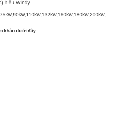
c) hiệu Windy
,75kw,90kw,110kw,132kw,160kw,180kw,200kw,...đến
m khảo dưới đây