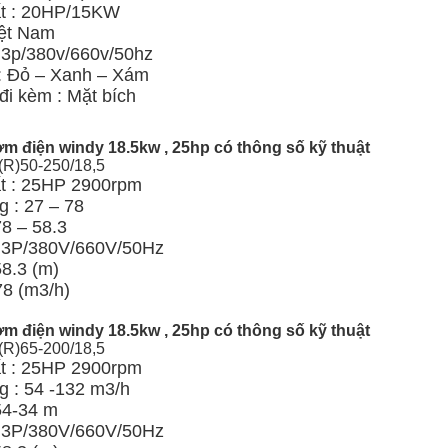
t : 20HP/15KW
ệt Nam
: 3p/380v/660v/50hz
: Đỏ – Xanh – Xám
đi kèm : Mặt bích
m điện windy 18.5kw , 25hp có thông số kỹ thuật
(R)50-250/18,5
t : 25HP 2900rpm
 : 27 – 78
78 – 58.3
: 3P/380V/660V/50Hz
58.3 (m)
78 (m3/h)
m điện windy 18.5kw , 25hp có thông số kỹ thuật
(R)65-200/18,5
t : 25HP 2900rpm
g : 54 -132 m3/h
54-34 m
: 3P/380V/660V/50Hz