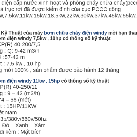
điện cấp nước xinh hoạt và phòng cháy chữa cháy(pcc
 và trục rời đã được kiểm định của cục PCCC công
kw,7.5kw,11kw,15kw,18.5kw,22kw,30kw,37kw,45kw,55kw
 Kỹ Thuật của máy
bơm chữa cháy điện windy
mời bạn tha
m điện windy 7,5kw , 10hp có thông số kỹ thuật
KP(R) 40-200/7,5
g : Q: 9-42 m3/h
H :57-43 m
 : 7,5 kw , 10 hp
ng mới 100% , sản phẩm được bảo hành 12 tháng
m điện windy 11kw , 15hp
có thông số kỹ thuật
KP(R) 40-250/11
 : 9 – 42 (m3/h)
74 – 56 (mét)
t : 15HP/11KW
ệt Nam
: 3p/380v/660v/50hz
: Đỏ – Xanh – Xám
đi kèm : Mặt bích