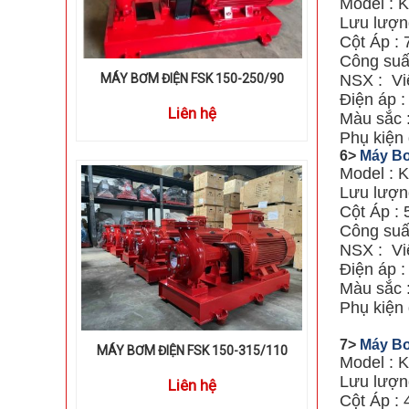
Model : 
Lưu lượng
Cột Áp : 
Công suấ
MÁY BƠM ĐIỆN FSK 150-250/90
NSX : Vi
Điện áp 
Liên hệ
Màu sắc 
Phụ kiện 
6>
Máy Bơ
Model : 
Lưu lượng
Cột Áp : 
Công suấ
NSX : Vi
Điện áp 
Màu sắc 
Phụ kiện 
7>
Máy Bơ
MÁY BƠM ĐIỆN FSK 150-315/110
Model : 
Lưu lượn
Liên hệ
Cột Áp : 