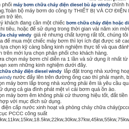
 phối
chính h
máy bơm chữa cháy điện diesel bù áp windy
ng.Toàn bộ máy bơm do công ty THIẾT BỊ VÀ CƠ ĐIỆN 
ăm trở lên.
ý khách đang cần một chiếc
bơm chữa cháy điện hoặc di
hi tiêu, hoặc để sử dụng trong thời gian vài năm xin m
giá rẻ nhưng chất lượng rất tốt, chúng tô
ữa cháy windy
a để mua một chiếc máy bơm thì lợi ích đạt được sẽ ca
 lựa chọn kỹ càng bằng kinh nghiệm thực tế và qua đánh
n trên mới lựa chọn phân phối cho khách hàng.
ựa chọn máy bơm chỉ diễn ra 1 lần và sử dụng ít nhất 
bạn xem những kinh nghiệm dưới đây.
lắp đặt trong nhà xưởng hoạ
hữa cháy điện diesel windy
nước đẩy lên trên đường ống cao thì phải mạnh,
windy
n máy bơm lắp trong nhà xưởng phải êm là yêu cầu quan
ử dụng cả gia đình phát mệt vì cái bơm quá ồn ào.
n máy bơm êm không phải cứ thương hiệu tốt, đắt tiền 
 hợp với mục đích sử dụng.
iện cấp nước xinh hoạt và phòng cháy chữa cháy(pccc) 
 cục PCCC công suất
5kw,11kw,15kw,18.5kw,22kw,30kw,37kw,45kw,55kw,75kw