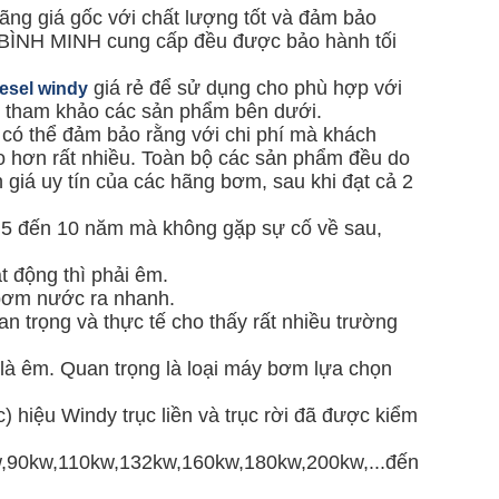
ãng giá gốc với chất lượng tốt và đảm bảo
BÌNH MINH cung cấp đều được bảo hành tối
giá rẻ để sử dụng cho phù hợp với
esel windy
ời tham khảo các sản phẩm bên dưới.
i có thể đảm bảo rằng với chi phí mà khách
o hơn rất nhiều. Toàn bộ các sản phẩm đều do
 giá uy tín của các hãng bơm, sau khi đạt cả 2
từ 5 đến 10 năm mà không gặp sự cố về sau,
t động thì phải êm.
 bơm nước ra nhanh.
 trọng và thực tế cho thấy rất nhiều trường
là êm. Quan trọng là loại máy bơm lựa chọn
hiệu Windy trục liền và trục rời đã được kiểm
,90kw,110kw,132kw,160kw,180kw,200kw,...đến