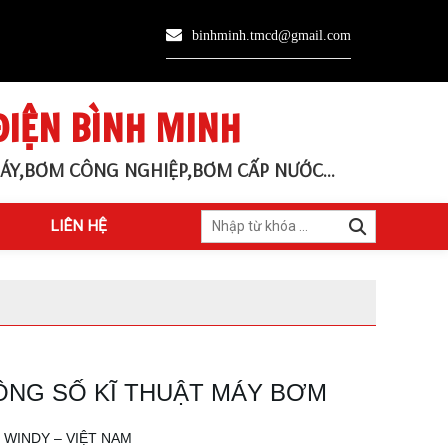
binhminh.tmcd@gmail.com
ĐIỆN BÌNH MINH
ÁY,BƠM CÔNG NGHIỆP,BƠM CẤP NƯỚC...
LIÊN HỆ
ÔNG SỐ KĨ THUẬT MÁY BƠM
 WINDY – VIỆT NAM