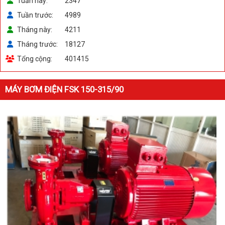
Tuần này
2347
Tuần trước
4989
Tháng này
4211
Tháng trước
18127
Tổng cộng
401415
MÁY BƠM ĐIỆN FSK 150-315/90