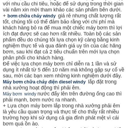
với nhu cầu chi tiêu, hoặc để sử dụng trong thời gian
vài năm xin mời tham khảo các sản phẩm bên dưới.
+
giá rẻ nhưng chất lượng rất
bơm chữa cháy windy
tốt, chúng tôi có thể đảm bảo rằng với chi phí mà
khách hàng bỏ ra để mua một chiếc máy bơm thì lợi
ích đạt được sẽ cao hơn rất nhiều. Toàn bộ các sản
phẩm đều do chúng tôi lựa chọn kỹ càng bằng kinh
nghiệm thực tế và qua đánh giá uy tín của các hãng
bơm, sau khi đạt cả 2 tiêu chuẩn trên mới lựa chọn
phân phối cho khách hàng.
Để việc lựa chọn máy bơm chỉ diễn ra 1 lần và sử
dụng ít nhất từ 5 đến 10 năm mà không gặp sự cố về
sau, mời các bạn xem những kinh nghiệm dưới đây.
lắp đặt trong
Máy bơm chữa cháy điện diesel windy
nhà xưởng hoạt động thì phải êm.
nước đẩy lên trên đường ống cao thì
Máy bơm windy
phải mạnh, bơm nước ra nhanh.
+ Lựa chọn máy bơm lắp trong nhà xưởng phải êm
là yêu cầu quan trọng và thực tế cho thấy rất nhiều
trường hợp khi sử dụng cả gia đình phát mệt vì cái
bơm quá ồn ào.