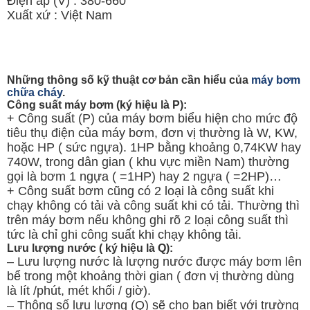
Điện áp (V) : 380-660
Xuất xứ : Việt Nam
Những thông số kỹ thuật cơ bản cần hiểu của
máy bơm
chữa cháy
.
Công suất máy bơm (ký hiệu là P):
+ Công suất (P) của máy bơm biểu hiện cho mức độ
tiêu thụ điện của máy bơm, đơn vị thường là W, KW,
hoặc HP ( sức ngựa). 1HP bằng khoảng 0,74KW hay
740W, trong dân gian ( khu vực miền Nam) thường
gọi là bơm 1 ngựa ( =1HP) hay 2 ngựa ( =2HP)…
+ Công suất bơm cũng có 2 loại là công suất khi
chạy không có tải và công suất khi có tải. Thường thì
trên máy bơm nếu không ghi rõ 2 loại công suất thì
tức là chỉ ghi công suất khi chạy không tải.
Lưu lượng nước ( ký hiệu là Q):
– Lưu lượng nước là lượng nước được máy bơm lên
bể trong một khoảng thời gian ( đơn vị thường dùng
là lít /phút, mét khối / giờ).
– Thông số lưu lượng (Q) sẽ cho bạn biết với trường