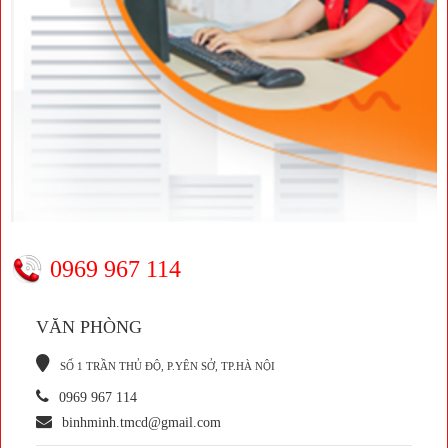
0969 967 114
VĂN PHÒNG
S
Ố 1 TRẦN THỦ ĐỘ, P.YÊN SỞ, TP.HÀ NỘI
0969 967 114
binhminh.tmcd@gmail.com