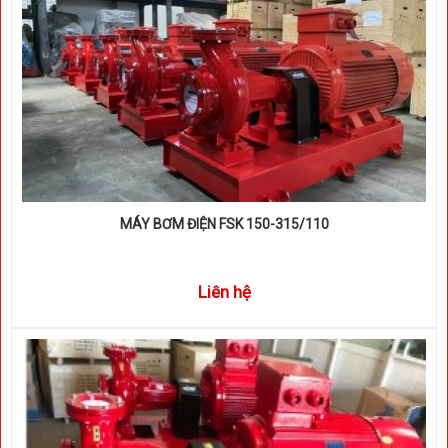
MÁY BƠM ĐIỆN FSK 150-315/110
Liên hệ