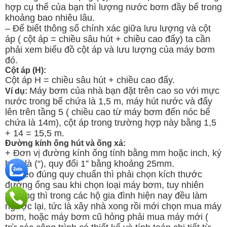
hợp cụ thể của bạn thì lượng nước bơm đầy bể trong
khoảng bao nhiêu lâu.
– Để biết thông số chính xác giữa lưu lượng và cột
áp ( cột áp = chiều sâu hút + chiều cao đẩy) ta cần
phải xem biểu đồ cột áp và lưu lượng của máy bơm
đó.
Cột áp (H):
Cột áp H = chiều sâu hút + chiều cao đẩy.
Máy bơm của nhà bạn đặt trên cao so với mực
Ví dụ:
nước trong bể chứa là 1,5 m, máy hút nước và đẩy
lên trên tầng 5 ( chiều cao từ máy bơm đến nóc bể
chứa là 14m), cột áp trong trường hợp này bằng 1,5
+ 14 = 15,5 m.
Đường kính ống hút và ống xả:
+ Đơn vị đường kính ống tính bằng mm hoặc inch, ký
hiệu là (“), quy đổi 1” bằng khoảng 25mm.
+ Theo đúng quy chuẩn thì phải chọn kích thước
đường ống sau khi chọn loại máy bơm, tuy nhiên
thường thì trong các hộ gia đình hiện nay đều làm
ngược lại, tức là xây nhà xong rồi mới chọn mua máy
bơm, hoặc máy bơm cũ hỏng phải mua máy mới (