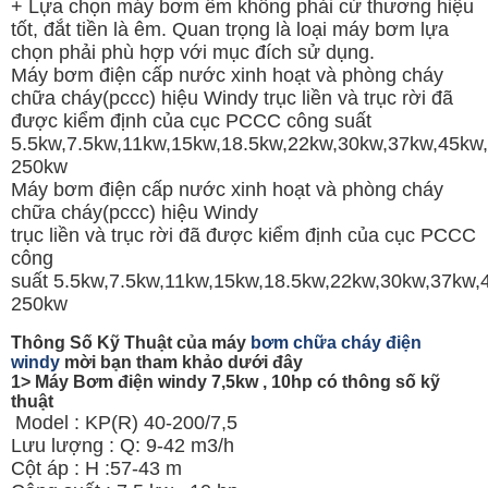
+ Lựa chọn máy bơm êm không phải cứ thương hiệu
tốt, đắt tiền là êm. Quan trọng là loại máy bơm lựa
chọn phải phù hợp với mục đích sử dụng.
Máy bơm điện cấp nước xinh hoạt và phòng cháy
chữa cháy(pccc) hiệu Windy trục liền và trục rời đã
được kiểm định của cục PCCC công suất
5.5kw,7.5kw,11kw,15kw,18.5kw,22kw,30kw,37kw,45kw
250kw
Máy bơm điện cấp nước xinh hoạt và phòng cháy
chữa cháy(pccc) hiệu Windy
trục liền và trục rời đã được kiểm định của cục PCCC
công
suất 5.5kw,7.5kw,11kw,15kw,18.5kw,22kw,30kw,37kw
250kw
Thông Số Kỹ Thuật của máy
bơm chữa cháy điện
windy
mời bạn tham khảo dưới đây
1> Máy Bơm điện windy 7,5kw , 10hp có thông số kỹ
thuật
Model : KP(R) 40-200/7,5
Lưu lượng : Q: 9-42 m3/h
Cột áp : H :57-43 m