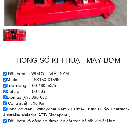
THÔNG SỐ KĨ THUẬT MÁY BƠM
Đầu bơm : WINDY – VIỆT NAM
Model : FSK150-315/90
Lưu lượng :
60-480 m3/h
Cột áp :
50-80 m
Điện áp (V) : 380-660
Công suất : 90 Kw
Động cơ điện : Windy-Việt Nam / Parma- Trung Quốc/ Enertech-
Australia/ elektrim, ATT- Singapore ,...
Đầu bơm và động cơ được lắp đặt trên bệ sắt xi Việt Nam.