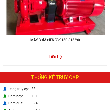
MÁY BƠM ĐIỆN FSK 150-315/90
Liên hệ
THỐNG KÊ TRUY CẬP
Đang truy cập
88
Hôm nay
151
Hôm qua
674