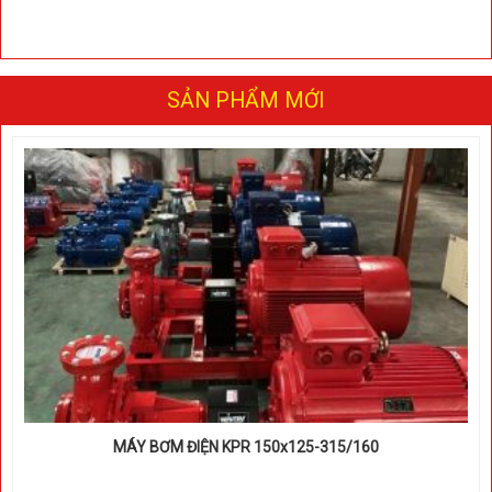
SẢN PHẨM MỚI
MÁY BƠM ĐIỆN KPR 150x125-315/160