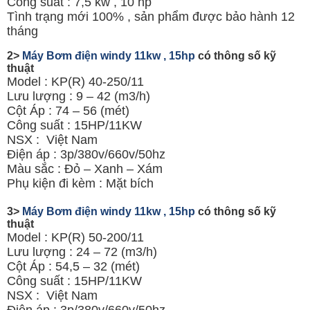
Công suất : 7,5 kw , 10 hp
Tình trạng mới 100% , sản phẩm được bảo hành 12
tháng
2>
Máy Bơm điện windy 11kw , 15hp
có thông số kỹ
thuật
Model : KP(R) 40-250/11
Lưu lượng : 9 – 42 (m3/h)
Cột Áp : 74 – 56 (mét)
Công suất : 15HP/11KW
NSX : Việt Nam
Điện áp : 3p/380v/660v/50hz
Màu sắc : Đỏ – Xanh – Xám
Phụ kiện đi kèm : Mặt bích
3>
Máy Bơm điện windy 11kw , 15hp
có thông số kỹ
thuật
Model : KP(R) 50-200/11
Lưu lượng : 24 – 72 (m3/h)
Cột Áp : 54,5 – 32 (mét)
Công suất : 15HP/11KW
NSX : Việt Nam
Điện áp : 3p/380v/660v/50hz