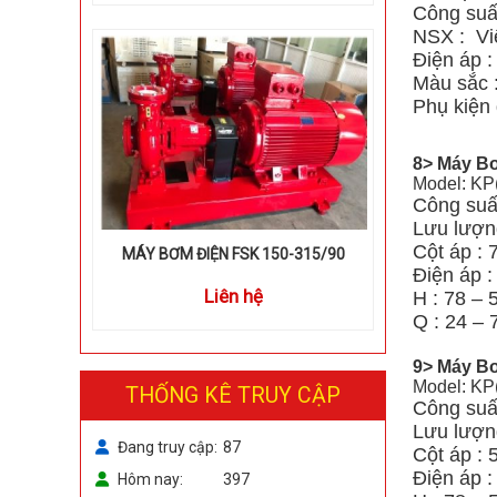
Công suấ
NSX : Vi
Điện áp 
Màu sắc 
Phụ kiện 
8> Máy Bơ
Model: KP
Công suấ
Lưu lượng
Cột áp : 
MÁY BƠM ĐIỆN FSK 150-315/90
Điện áp 
Liên hệ
H : 78 – 
Q : 24 – 
9> Máy Bơ
Model: KP
THỐNG KÊ TRUY CẬP
Công suấ
Lưu lượn
Đang truy cập
87
Cột áp : 
Điện áp 
Hôm nay
397