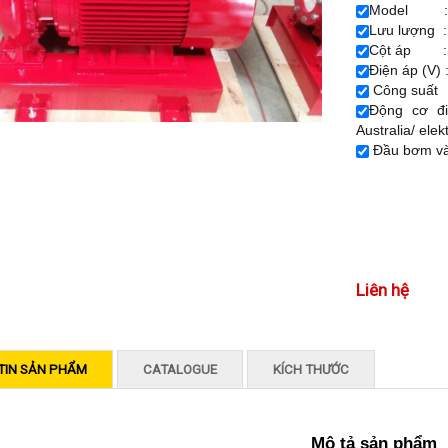
Model : K
Lưu lượng :
Cột áp 
Điện áp (V) 
Công suất 
Động cơ đi
Australia/ elek
Đầu bơm và 
Liên hệ
TIN SẢN PHẨM
CATALOGUE
KÍCH THƯỚC
Mô tả sản phẩm