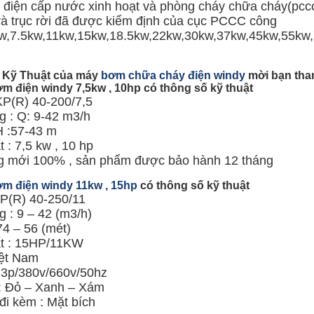
điện cấp nước xinh hoạt và phòng cháy chữa cháy(pcc
 và trục rời đã được kiểm định của cục PCCC công
kw,7.5kw,11kw,15kw,18.5kw,22kw,30kw,37kw,45kw,55kw
 Kỹ Thuật của máy
bơm chữa cháy điện windy
mời bạn tha
m điện windy 7,5kw , 10hp có thông số kỹ thuật
KP(R) 40-200/7,5
g : Q: 9-42 m3/h
H :57-43 m
 : 7,5 kw , 10 hp
ng mới 100% , sản phẩm được bảo hành 12 tháng
m điện windy 11kw , 15hp
có thông số kỹ thuật
KP(R) 40-250/11
 : 9 – 42 (m3/h)
74 – 56 (mét)
t : 15HP/11KW
ệt Nam
: 3p/380v/660v/50hz
: Đỏ – Xanh – Xám
đi kèm : Mặt bích