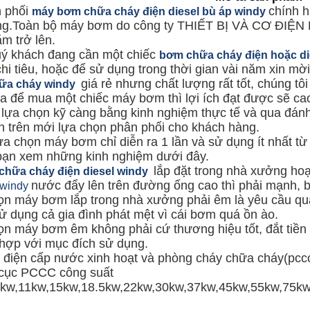
 phối
chính h
máy bơm chữa cháy điện diesel bù áp windy
ng.Toàn bộ máy bơm do công ty THIẾT BỊ VÀ CƠ ĐIỆN 
ăm trở lên.
ý khách đang cần một chiếc
bơm chữa cháy điện hoặc di
hi tiêu, hoặc để sử dụng trong thời gian vài năm xin m
giá rẻ nhưng chất lượng rất tốt, chúng tô
ữa cháy windy
a để mua một chiếc máy bơm thì lợi ích đạt được sẽ ca
 lựa chọn kỹ càng bằng kinh nghiệm thực tế và qua đánh
n trên mới lựa chọn phân phối cho khách hàng.
ựa chọn máy bơm chỉ diễn ra 1 lần và sử dụng ít nhất 
bạn xem những kinh nghiệm dưới đây.
lắp đặt trong nhà xưởng hoạ
hữa cháy điện diesel windy
nước đẩy lên trên đường ống cao thì phải mạnh,
windy
n máy bơm lắp trong nhà xưởng phải êm là yêu cầu quan
ử dụng cả gia đình phát mệt vì cái bơm quá ồn ào.
n máy bơm êm không phải cứ thương hiệu tốt, đắt tiền 
 hợp với mục đích sử dụng.
iện cấp nước xinh hoạt và phòng cháy chữa cháy(pccc) 
 cục PCCC công suất
5kw,11kw,15kw,18.5kw,22kw,30kw,37kw,45kw,55kw,75kw