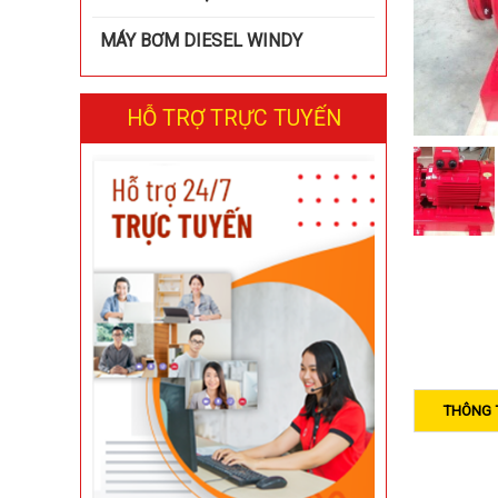
MÁY BƠM DIESEL WINDY
HỖ TRỢ TRỰC TUYẾN
THÔNG 