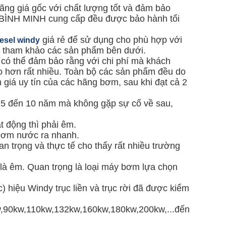
ãng giá gốc với chất lượng tốt và đảm bảo
BÌNH MINH cung cấp đều được bảo hành tối
giá rẻ để sử dụng cho phù hợp với
esel windy
ời tham khảo các sản phẩm bên dưới.
i có thể đảm bảo rằng với chi phí mà khách
o hơn rất nhiều. Toàn bộ các sản phẩm đều do
 giá uy tín của các hãng bơm, sau khi đạt cả 2
từ 5 đến 10 năm mà không gặp sự cố về sau,
t động thì phải êm.
 bơm nước ra nhanh.
 trọng và thực tế cho thấy rất nhiều trường
là êm. Quan trọng là loại máy bơm lựa chọn
hiệu Windy trục liền và trục rời đã được kiểm
,90kw,110kw,132kw,160kw,180kw,200kw,...đến