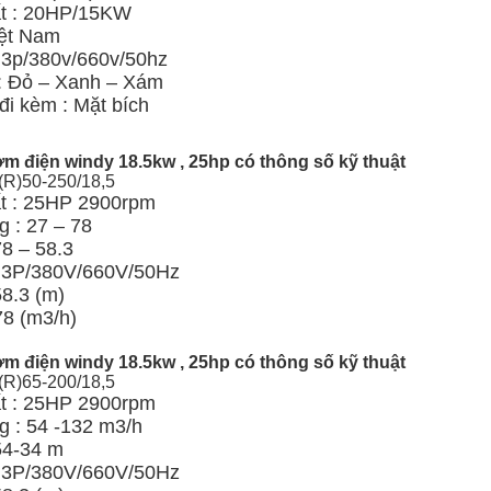
t : 20HP/15KW
ệt Nam
: 3p/380v/660v/50hz
: Đỏ – Xanh – Xám
đi kèm : Mặt bích
m điện windy 18.5kw , 25hp có thông số kỹ thuật
(R)50-250/18,5
t : 25HP 2900rpm
 : 27 – 78
78 – 58.3
: 3P/380V/660V/50Hz
58.3 (m)
78 (m3/h)
m điện windy 18.5kw , 25hp có thông số kỹ thuật
(R)65-200/18,5
t : 25HP 2900rpm
g : 54 -132 m3/h
54-34 m
: 3P/380V/660V/50Hz