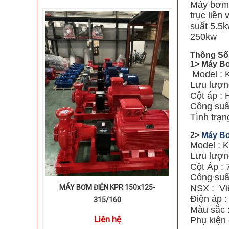
Máy bơm 
trục liền
suất 5.5
250kw
Thông Số
1> Máy Bơ
Model : 
Lưu lượn
Cột áp : 
Công suất
Tình trạ
2>
Máy Bơ
Model : 
Lưu lượng
Cột Áp : 
Công suấ
NSX : Vi
MÁY BƠM ĐIỆN KPR 150x125-
Điện áp 
315/160
Màu sắc 
Liên hệ
Phụ kiện 