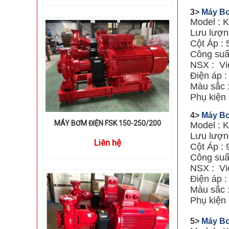
3>
Máy Bơ
Model : 
Lưu lượng
Cột Áp : 
Công suấ
NSX : Vi
Điện áp 
Màu sắc 
Phụ kiện 
4>
Máy Bơ
MÁY BƠM ĐIỆN FSK 150-250/200
Model : 
Lưu lượng
Liên hệ
Cột Áp : 
Công suấ
NSX : Vi
Điện áp 
Màu sắc 
Phụ kiện 
5>
Máy Bơ