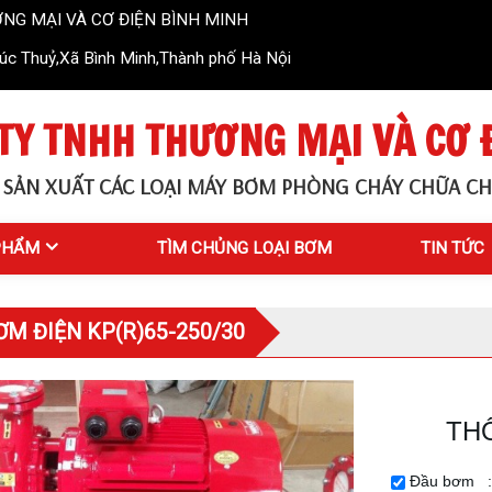
CƠ ĐIỆN BÌNH MINH
c Thuỷ,Xã Bình Minh,Thành phố Hà Nội
TY TNHH THƯƠNG MẠI VÀ CƠ 
 SẢN XUẤT CÁC LOẠI MÁY BƠM PHÒNG CHÁY CHỮA CH
PHẨM
TÌM CHỦNG LOẠI BƠM
TIN TỨC
M ĐIỆN KP(R)65-250/30
TH
Đầu bơm :