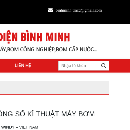
binhminh.tmcd@gmail.com
ĐIỆN BÌNH MINH
ÁY,BƠM CÔNG NGHIỆP,BƠM CẤP NƯỚC...
LIÊN HỆ
ÔNG SỐ KĨ THUẬT MÁY BƠM
 WINDY – VIỆT NAM