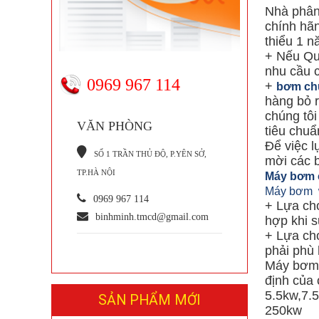
Nhà phân
chính hã
thiểu 1 n
+ Nếu Qu
nhu cầu c
0969 967 114
+
bơm ch
hàng bỏ r
chúng tôi
VĂN PHÒNG
tiêu chuẩ
Để việc l
S
Ố 1 TRẦN THỦ ĐỘ, P.YÊN SỞ,
mời các 
TP.HÀ NỘI
Máy bơm c
Máy bơm 
0969 967 114
+ Lựa chọ
binhminh.tmcd@gmail.com
hợp khi s
+ Lựa chọ
phải phù
Máy bơm đ
định của
5.5kw,7.
SẢN PHẨM MỚI
250kw