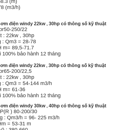
58.3 (m)
78 (m3/h)
ơm điện windy 22kw , 30hp có thông số kỹ thuật
kpr50-250/22
 : 22kw , 30hp
g : Qm3 = 28-78
H m= 89,5-71.7
 100% bảo hành 12 tháng
ơm điện windy 22kw , 30hp có thông số kỹ thuật
pr65-200/22,5
 : 22kw , 30hp
g : Qm3 = 54-144 m3/h
 H m= 61-36
 100% bảo hành 12 tháng
ơm điện windy 30kw , 40hp có thông số kỹ thuật
KP(R ) 80-200/30
g : Qm3/h = 96- 225 m3/h
 Hm = 53-31 m
V) : 380-660