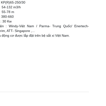
P(R)65-250/30
54-132 m3/h
:
55-78 m
: 380-660
: 30 Kw
ện : Windy-Việt Nam / Parma- Trung Quốc/ Enertech-
trim, ATT- Singapore ,...
động cơ được lắp đặt trên bệ sắt xi Việt Nam.