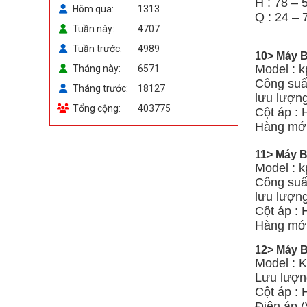
H : 78 – 
Hôm qua
1313
Q : 24 – 
Tuần này
4707
Tuần trước
4989
10> Máy B
Model : 
Tháng này
6571
Công suất
Tháng trước
18127
lưu lượn
Tổng cộng
403775
Cột áp : 
Hàng mới
11> Máy B
Model : k
Công suất
lưu lượn
Cột áp :
Hàng mới
12> Máy B
Model : 
Lưu lượn
Cột áp :
Điện áp (