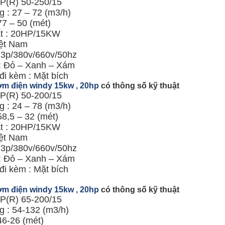
KP(R) 50-250/15
 : 27 – 72 (m3/h)
77 – 50 (mét)
t : 20HP/15KW
ệt Nam
: 3p/380v/660v/50hz
: Đỏ – Xanh – Xám
đi kèm : Mặt bích
m điện windy 15kw , 20hp
có thông số kỹ thuật
KP(R) 50-200/15
 : 24 – 78 (m3/h)
58,5 – 32 (mét)
t : 20HP/15KW
ệt Nam
: 3p/380v/660v/50hz
: Đỏ – Xanh – Xám
đi kèm : Mặt bích
m điện windy 15kw , 20hp
có thông số kỹ thuật
KP(R) 65-200/15
g : 54-132 (m3/h)
46-26 (mét)