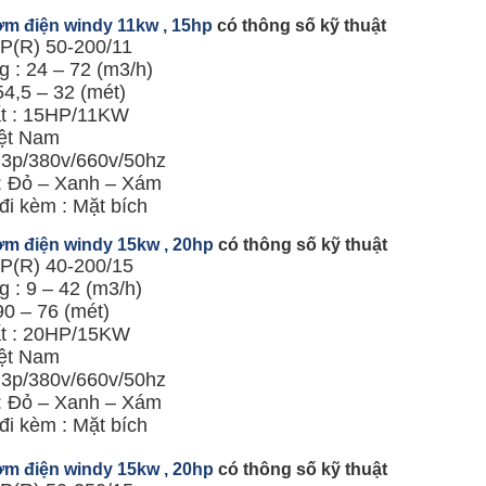
m điện windy 11kw , 15hp
có thông số kỹ thuật
KP(R) 50-200/11
 : 24 – 72 (m3/h)
54,5 – 32 (mét)
t : 15HP/11KW
ệt Nam
: 3p/380v/660v/50hz
: Đỏ – Xanh – Xám
đi kèm : Mặt bích
m điện windy 15kw , 20hp
có thông số kỹ thuật
KP(R) 40-200/15
 : 9 – 42 (m3/h)
90 – 76 (mét)
t : 20HP/15KW
ệt Nam
: 3p/380v/660v/50hz
: Đỏ – Xanh – Xám
đi kèm : Mặt bích
m điện windy 15kw , 20hp
có thông số kỹ thuật