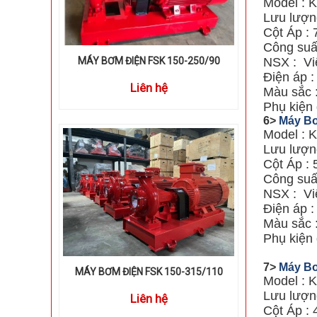
Model : 
Lưu lượng
Cột Áp : 
Công suấ
MÁY BƠM ĐIỆN FSK 150-250/90
NSX : Vi
Điện áp 
Liên hệ
Màu sắc 
Phụ kiện 
6>
Máy Bơ
Model : 
Lưu lượng
Cột Áp : 
Công suấ
NSX : Vi
Điện áp 
Màu sắc 
Phụ kiện 
7>
Máy Bơ
MÁY BƠM ĐIỆN FSK 150-315/110
Model : 
Lưu lượn
Liên hệ
Cột Áp : 