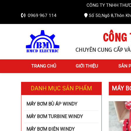
CÔNG TY TNHH THƯƠNG MẠI VÀ 
0969 967 114
Số 50,Ngõ 8,Thôn Khú
CÔNG 
CHUYÊN CUNG CẤP VÀ
TRANG CHỦ
GIỚI THIỆU
SẢN 
DANH MỤC SẢN PHẨM
MÁY BƠ
MÁY BƠM BÙ ÁP WINDY
MÁY BƠM TURBINE WINDY
MÁY BƠM ĐIỆN WINDY