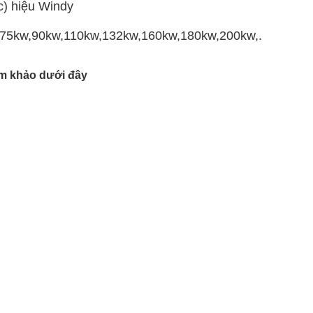
c) hiệu Windy
,75kw,90kw,110kw,132kw,160kw,180kw,200kw,...đến
m khảo dưới đây