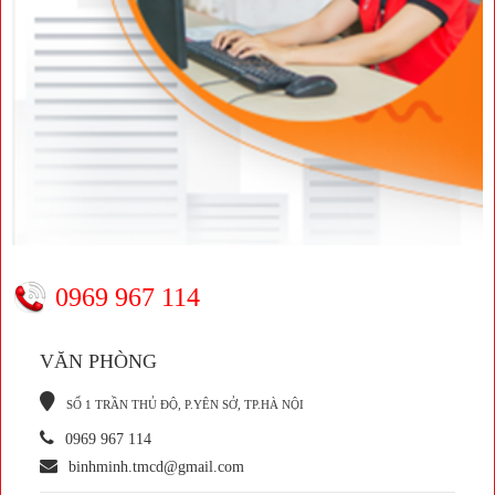
0969 967 114
VĂN PHÒNG
S
Ố 1 TRẦN THỦ ĐỘ, P.YÊN SỞ, TP.HÀ NỘI
0969 967 114
binhminh.tmcd@gmail.com