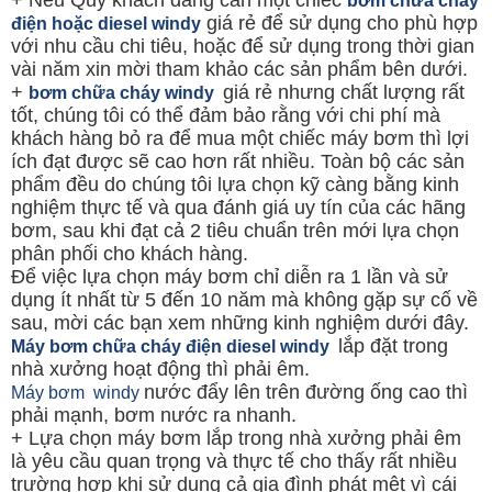
bơm chữa cháy
giá rẻ để sử dụng cho phù hợp
điện hoặc diesel windy
với nhu cầu chi tiêu, hoặc để sử dụng trong thời gian
vài năm xin mời tham khảo các sản phẩm bên dưới.
+
giá rẻ nhưng chất lượng rất
bơm chữa cháy windy
tốt, chúng tôi có thể đảm bảo rằng với chi phí mà
khách hàng bỏ ra để mua một chiếc máy bơm thì lợi
ích đạt được sẽ cao hơn rất nhiều. Toàn bộ các sản
phẩm đều do chúng tôi lựa chọn kỹ càng bằng kinh
nghiệm thực tế và qua đánh giá uy tín của các hãng
bơm, sau khi đạt cả 2 tiêu chuẩn trên mới lựa chọn
phân phối cho khách hàng.
Để việc lựa chọn máy bơm chỉ diễn ra 1 lần và sử
dụng ít nhất từ 5 đến 10 năm mà không gặp sự cố về
sau, mời các bạn xem những kinh nghiệm dưới đây.
lắp đặt trong
Máy bơm chữa cháy điện diesel windy
nhà xưởng hoạt động thì phải êm.
nước đẩy lên trên đường ống cao thì
Máy bơm windy
phải mạnh, bơm nước ra nhanh.
+ Lựa chọn máy bơm lắp trong nhà xưởng phải êm
là yêu cầu quan trọng và thực tế cho thấy rất nhiều
trường hợp khi sử dụng cả gia đình phát mệt vì cái