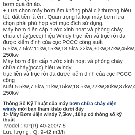
bơm quá ồn ào.
+ Lựa chọn máy bơm êm không phải cứ thương hiệu
tốt, đắt tiền là êm. Quan trọng là loại máy bơm lựa
chọn phải phù hợp với mục đích sử dụng.
Máy bơm điện cấp nước xinh hoạt và phòng cháy
chữa cháy(pccc) hiệu Windy trục liền và trục rời đã
được kiểm định của cục PCCC công suất
5.5kw,7.5kw,11kw,15kw,18.5kw,22kw,30kw,37kw,45kw
250kw
Máy bơm điện cấp nước xinh hoạt và phòng cháy
chữa cháy(pccc) hiệu Windy
trục liền và trục rời đã được kiểm định của cục PCCC
công
suất 5.5kw,7.5kw,11kw,15kw,18.5kw,22kw,30kw,37kw
250kw
Thông Số Kỹ Thuật của máy
bơm chữa cháy điện
windy
mời bạn tham khảo dưới đây
1> Máy Bơm điện windy 7,5kw , 10hp có thông số kỹ
thuật
Model : KP(R) 40-200/7,5
Lưu lượng : Q: 9-42 m3/h