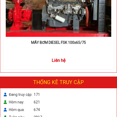
MÁY BƠM DIESEL FSK 100x65/75
Liên hệ
THỐNG KÊ TRUY CẬP
Đang truy cập
171
Hôm nay
621
Hôm qua
674