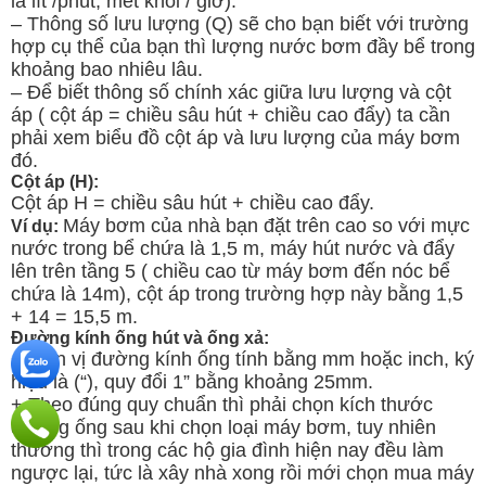
là lít /phút, mét khối / giờ).
– Thông số lưu lượng (Q) sẽ cho bạn biết với trường
hợp cụ thể của bạn thì lượng nước bơm đầy bể trong
khoảng bao nhiêu lâu.
– Để biết thông số chính xác giữa lưu lượng và cột
áp ( cột áp = chiều sâu hút + chiều cao đẩy) ta cần
phải xem biểu đồ cột áp và lưu lượng của máy bơm
đó.
Cột áp (H):
Cột áp H = chiều sâu hút + chiều cao đẩy.
Máy bơm của nhà bạn đặt trên cao so với mực
Ví dụ:
nước trong bể chứa là 1,5 m, máy hút nước và đẩy
lên trên tầng 5 ( chiều cao từ máy bơm đến nóc bể
chứa là 14m), cột áp trong trường hợp này bằng 1,5
+ 14 = 15,5 m.
Đường kính ống hút và ống xả:
+ Đơn vị đường kính ống tính bằng mm hoặc inch, ký
hiệu là (“), quy đổi 1” bằng khoảng 25mm.
+ Theo đúng quy chuẩn thì phải chọn kích thước
đường ống sau khi chọn loại máy bơm, tuy nhiên
thường thì trong các hộ gia đình hiện nay đều làm
ngược lại, tức là xây nhà xong rồi mới chọn mua máy