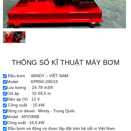
THÔNG SỐ KĨ THUẬT MÁY BƠM
Đầu bơm : WINDY – VIỆT NAM
Model : KPR50-200/15
Lưu lượng :
24-78 m3/h
Cột áp :
32-58,5 m
Điện áp (V) : 12 V
Công suất : 15 kW
Động cơ diesel : Windy - Trung Quốc
Model : KP2V88B
Công suất : 16,5 kW
Đầu bơm và động cơ được lắp đặt trên bệ sắt xi Việt Nam.