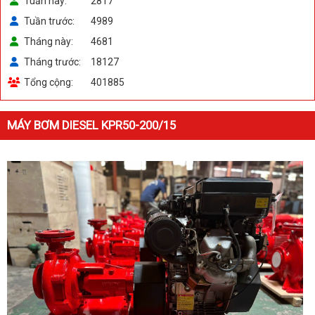
Tuần này
2817
Tuần trước
4989
Tháng này
4681
Tháng trước
18127
Tổng cộng
401885
MÁY BƠM DIESEL KPR50-200/15