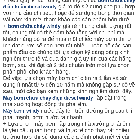
bơm chữa cháy
giá rẻ để sử dụng cho phù hợp
điện hoặc diesel windy
với nhu cầu chi tiêu, hoặc để sử dụng trong thời gian
vài năm xin mời tham khảo các sản phẩm bên dưới.
+
giá rẻ nhưng chất lượng rất
bơm chữa cháy windy
tốt, chúng tôi có thể đảm bảo rằng với chi phí mà
khách hàng bỏ ra để mua một chiếc máy bơm thì lợi
ích đạt được sẽ cao hơn rất nhiều. Toàn bộ các sản
phẩm đều do chúng tôi lựa chọn kỹ càng bằng kinh
nghiệm thực tế và qua đánh giá uy tín của các hãng
bơm, sau khi đạt cả 2 tiêu chuẩn trên mới lựa chọn
phân phối cho khách hàng.
Để việc lựa chọn máy bơm chỉ diễn ra 1 lần và sử
dụng ít nhất từ 5 đến 10 năm mà không gặp sự cố về
sau, mời các bạn xem những kinh nghiệm dưới đây.
lắp đặt trong
Máy bơm chữa cháy điện diesel windy
nhà xưởng hoạt động thì phải êm.
nước đẩy lên trên đường ống cao thì
Máy bơm windy
phải mạnh, bơm nước ra nhanh.
+ Lựa chọn máy bơm lắp trong nhà xưởng phải êm
là yêu cầu quan trọng và thực tế cho thấy rất nhiều
trường hợp khi sử dụng cả gia đình phát mệt vì cái