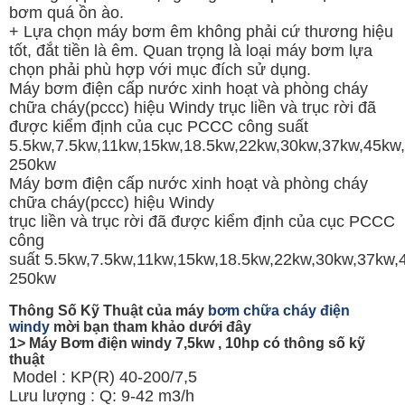
bơm quá ồn ào.
+ Lựa chọn máy bơm êm không phải cứ thương hiệu
tốt, đắt tiền là êm. Quan trọng là loại máy bơm lựa
chọn phải phù hợp với mục đích sử dụng.
Máy bơm điện cấp nước xinh hoạt và phòng cháy
chữa cháy(pccc) hiệu Windy trục liền và trục rời đã
được kiểm định của cục PCCC công suất
5.5kw,7.5kw,11kw,15kw,18.5kw,22kw,30kw,37kw,45kw
250kw
Máy bơm điện cấp nước xinh hoạt và phòng cháy
chữa cháy(pccc) hiệu Windy
trục liền và trục rời đã được kiểm định của cục PCCC
công
suất 5.5kw,7.5kw,11kw,15kw,18.5kw,22kw,30kw,37kw
250kw
Thông Số Kỹ Thuật của máy
bơm chữa cháy điện
windy
mời bạn tham khảo dưới đây
1> Máy Bơm điện windy 7,5kw , 10hp có thông số kỹ
thuật
Model : KP(R) 40-200/7,5
Lưu lượng : Q: 9-42 m3/h