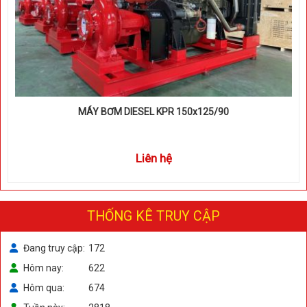
MÁY BƠM DIESEL KPR 150x125/90
Liên hệ
THỐNG KÊ TRUY CẬP
Đang truy cập
172
Hôm nay
622
Hôm qua
674