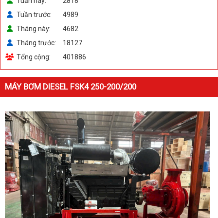
Tuần này
2818
Tuần trước
4989
Tháng này
4682
Tháng trước
18127
Tổng cộng
401886
MÁY BƠM DIESEL FSK4 250-200/200