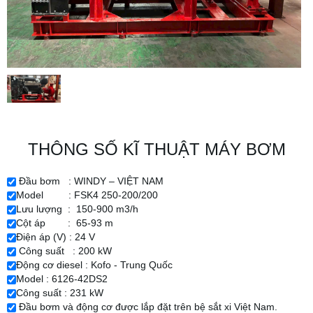
THÔNG SỐ KĨ THUẬT MÁY BƠM
Đầu bơm : WINDY – VIỆT NAM
Model : FSK4 250-200/200
Lưu lượng :
150-900 m3/h
Cột áp :
65-93 m
Điện áp (V) : 24 V
Công suất : 200 kW
Động cơ diesel : Kofo - Trung Quốc
Model : 6126-42DS2
Công suất : 231 kW
Đầu bơm và động cơ được lắp đặt trên bệ sắt xi Việt Nam.