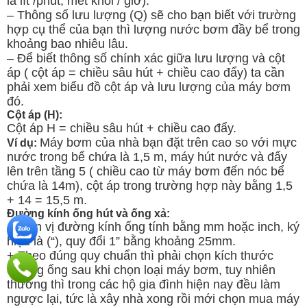
là lít /phút, mét khối / giờ).
– Thông số lưu lượng (Q) sẽ cho bạn biết với trường
hợp cụ thể của bạn thì lượng nước bơm đầy bể trong
khoảng bao nhiêu lâu.
– Để biết thông số chính xác giữa lưu lượng và cột
áp ( cột áp = chiều sâu hút + chiều cao đẩy) ta cần
phải xem biểu đồ cột áp và lưu lượng của máy bơm
đó.
Cột áp (H):
Cột áp H = chiều sâu hút + chiều cao đẩy.
Máy bơm của nhà bạn đặt trên cao so với mực
Ví dụ:
nước trong bể chứa là 1,5 m, máy hút nước và đẩy
lên trên tầng 5 ( chiều cao từ máy bơm đến nóc bể
chứa là 14m), cột áp trong trường hợp này bằng 1,5
+ 14 = 15,5 m.
Đường kính ống hút và ống xả:
+ Đơn vị đường kính ống tính bằng mm hoặc inch, ký
hiệu là (“), quy đổi 1” bằng khoảng 25mm.
+ Theo đúng quy chuẩn thì phải chọn kích thước
đường ống sau khi chọn loại máy bơm, tuy nhiên
thường thì trong các hộ gia đình hiện nay đều làm
ngược lại, tức là xây nhà xong rồi mới chọn mua máy