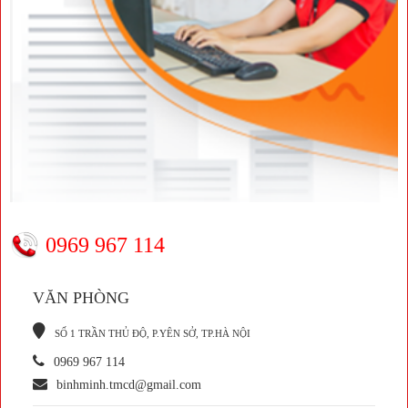
0969 967 114
VĂN PHÒNG
S
Ố 1 TRẦN THỦ ĐỘ, P.YÊN SỞ, TP.HÀ NỘI
0969 967 114
binhminh.tmcd@gmail.com