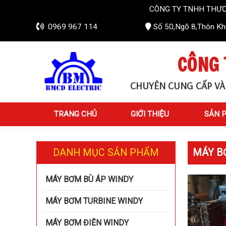
CÔNG TY TNHH THƯƠNG MẠI VÀ 
0969 967 114
Số 50,Ngõ 8,Thôn Khú
CÔNG 
CHUYÊN CUNG CẤP VÀ
TRANG CHỦ
GIỚI THIỆU
SẢN 
DANH MỤC SẢN PHẨM
MÁY BƠ
MÁY BƠM BÙ ÁP WINDY
MÁY BƠM TURBINE WINDY
MÁY BƠM ĐIỆN WINDY