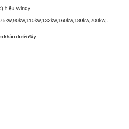
c) hiệu Windy
,75kw,90kw,110kw,132kw,160kw,180kw,200kw,...đến
m khảo dưới đây