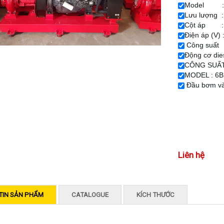
Model : F
Lưu lượng :
Cột áp 
Điện áp (V) 
Công suất 
Động cơ di
CÔNG SUẤT
MODEL : 6
Đầu bơm và 
Liên hệ
TIN SẢN PHẨM
CATALOGUE
KÍCH THƯỚC