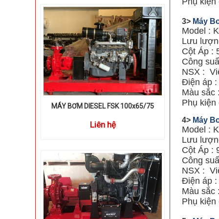
Phụ kiện 
3>
Máy Bơ
Model : 
Lưu lượng
Cột Áp : 
Công suấ
NSX : Vi
Điện áp 
Màu sắc 
Phụ kiện 
MÁY BƠM DIESEL FSK 100x65/75
4>
Máy Bơ
Liên hệ
Model : 
Lưu lượng
Cột Áp : 
Công suấ
NSX : Vi
Điện áp 
Màu sắc 
Phụ kiện 