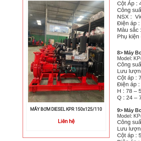
Cột Áp : 
Công suấ
NSX : Vi
Điện áp 
Màu sắc 
Phụ kiện 
8> Máy Bơ
Model: KP
Công suấ
Lưu lượng
Cột áp : 
Điện áp 
H : 78 – 
Q : 24 – 
MÁY BƠM DIESEL KPR 150x125/110
9> Máy Bơ
Model: KP
Liên hệ
Công suấ
Lưu lượn
Cột áp : 