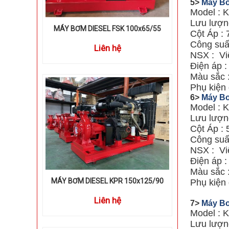
5>
Máy Bơ
Model : 
Lưu lượng
MÁY BƠM DIESEL FSK 100x65/55
Cột Áp : 
Công suấ
Liên hệ
NSX : Vi
Điện áp 
Màu sắc 
Phụ kiện 
6>
Máy Bơ
Model : 
Lưu lượng
Cột Áp : 
Công suấ
NSX : Vi
Điện áp 
Màu sắc 
MÁY BƠM DIESEL KPR 150x125/90
Phụ kiện 
Liên hệ
7>
Máy Bơ
Model : 
Lưu lượn