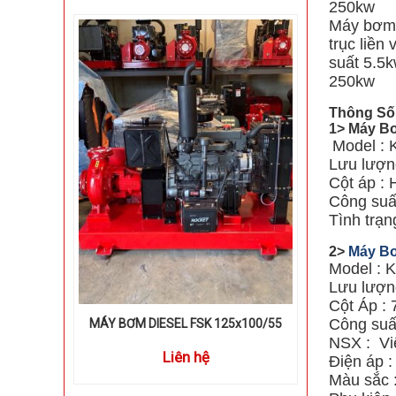
250kw
Máy bơm 
trục liền
suất 5.5
250kw
Thông Số
1> Máy Bơ
Model : 
Lưu lượn
Cột áp : 
Công suất
Tình trạ
2>
Máy Bơ
Model : 
Lưu lượng
Cột Áp : 
Công suấ
MÁY BƠM DIESEL FSK 125x100/55
NSX : Vi
Liên hệ
Điện áp 
Màu sắc 