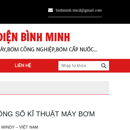
binhminh.tmcd@gmail.com
ĐIỆN BÌNH MINH
ÁY,BƠM CÔNG NGHIỆP,BƠM CẤP NƯỚC...
LIÊN HỆ
ÔNG SỐ KĨ THUẬT MÁY BƠM
 WINDY – VIỆT NAM