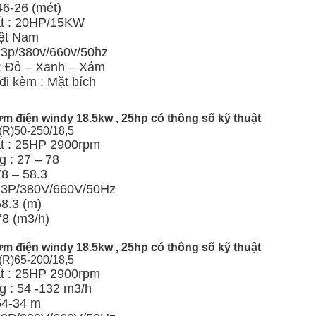
46-26 (mét)
t : 20HP/15KW
ệt Nam
: 3p/380v/660v/50hz
: Đỏ – Xanh – Xám
đi kèm : Mặt bích
m điện windy 18.5kw , 25hp có thông số kỹ thuật
(R)50-250/18,5
t : 25HP 2900rpm
 : 27 – 78
78 – 58.3
: 3P/380V/660V/50Hz
58.3 (m)
78 (m3/h)
m điện windy 18.5kw , 25hp có thông số kỹ thuật
(R)65-200/18,5
t : 25HP 2900rpm
g : 54 -132 m3/h
54-34 m