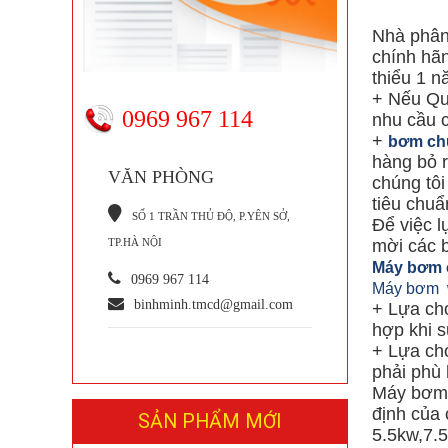
Nhà phân
chính hã
thiểu 1 n
+ Nếu Qu
0969 967 114
nhu cầu c
+
bơm ch
hàng bỏ r
VĂN PHÒNG
chúng tôi
tiêu chuẩ
S
Ố 1 TRẦN THỦ ĐỘ, P.YÊN SỞ,
Để việc l
TP.HÀ NỘI
mời các 
Máy bơm c
0969 967 114
Máy bơm 
binhminh.tmcd@gmail.com
+ Lựa chọ
hợp khi s
+ Lựa chọ
phải phù
Máy bơm đ
định của
SẢN PHẨM MỚI
5.5kw,7.