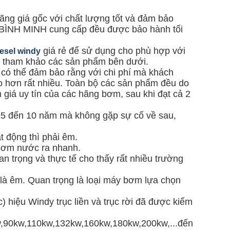
ãng giá gốc với chất lượng tốt và đảm bảo
BÌNH MINH cung cấp đều được bảo hành tối
giá rẻ để sử dụng cho phù hợp với
esel windy
ời tham khảo các sản phẩm bên dưới.
i có thể đảm bảo rằng với chi phí mà khách
o hơn rất nhiều. Toàn bộ các sản phẩm đều do
 giá uy tín của các hãng bơm, sau khi đạt cả 2
từ 5 đến 10 năm mà không gặp sự cố về sau,
t động thì phải êm.
 bơm nước ra nhanh.
 trọng và thực tế cho thấy rất nhiều trường
là êm. Quan trọng là loại máy bơm lựa chọn
hiệu Windy trục liền và trục rời đã được kiểm
,90kw,110kw,132kw,160kw,180kw,200kw,...đến