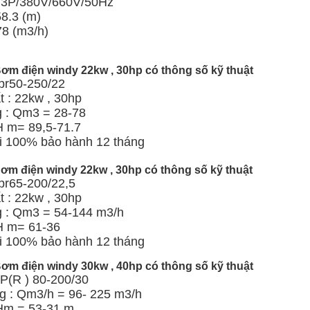
: 3P/380V/660V/50Hz
58.3 (m)
78 (m3/h)
ơm điện windy 22kw , 30hp có thông số kỹ thuật
kpr50-250/22
 : 22kw , 30hp
g : Qm3 = 28-78
H m= 89,5-71.7
 100% bảo hành 12 tháng
ơm điện windy 22kw , 30hp có thông số kỹ thuật
pr65-200/22,5
 : 22kw , 30hp
g : Qm3 = 54-144 m3/h
 H m= 61-36
 100% bảo hành 12 tháng
ơm điện windy 30kw , 40hp có thông số kỹ thuật
KP(R ) 80-200/30
g : Qm3/h = 96- 225 m3/h
 Hm = 53-31 m