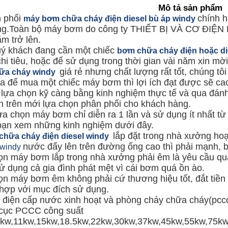
Mô tả sản phẩm
 phối
chính h
máy bơm chữa cháy điện diesel bù áp windy
ng.Toàn bộ máy bơm do công ty THIẾT BỊ VÀ CƠ ĐIỆN 
ăm trở lên.
ý khách đang cần một chiếc
bơm chữa cháy điện hoặc di
hi tiêu, hoặc để sử dụng trong thời gian vài năm xin m
giá rẻ nhưng chất lượng rất tốt, chúng tô
ữa cháy windy
a để mua một chiếc máy bơm thì lợi ích đạt được sẽ ca
 lựa chọn kỹ càng bằng kinh nghiệm thực tế và qua đánh
n trên mới lựa chọn phân phối cho khách hàng.
ựa chọn máy bơm chỉ diễn ra 1 lần và sử dụng ít nhất 
bạn xem những kinh nghiệm dưới đây.
lắp đặt trong nhà xưởng hoạ
hữa cháy điện diesel windy
nước đẩy lên trên đường ống cao thì phải mạnh,
windy
n máy bơm lắp trong nhà xưởng phải êm là yêu cầu quan
ử dụng cả gia đình phát mệt vì cái bơm quá ồn ào.
n máy bơm êm không phải cứ thương hiệu tốt, đắt tiền 
 hợp với mục đích sử dụng.
iện cấp nước xinh hoạt và phòng cháy chữa cháy(pccc) 
 cục PCCC công suất
5kw,11kw,15kw,18.5kw,22kw,30kw,37kw,45kw,55kw,75kw