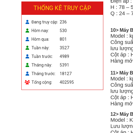
Điện áp 
H : 78 – 
THỐNG KÊ TRUY CẬP
Q : 24 – 
Đang truy cập
236
10> Máy B
Hôm nay
530
Model : 
Hôm qua
801
Công suất
Tuần này
3527
lưu lượn
Cột áp : 
Tuần trước
4989
Hàng mới
Tháng này
5391
11> Máy B
Tháng trước
18127
Model : k
Tổng cộng
402595
Công suất
lưu lượn
Cột áp :
Hàng mới
12> Máy B
Model : 
Lưu lượn
Cột áp :