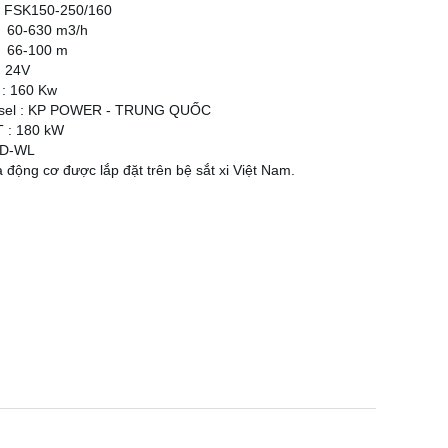
SK150-250/160
60-630 m3/h
:
66-100 m
: 24V
: 160 Kw
esel : KP POWER - TRUNG QUỐC
 : 180 kW
BD-WL
động cơ được lắp đặt trên bệ sắt xi Việt Nam.