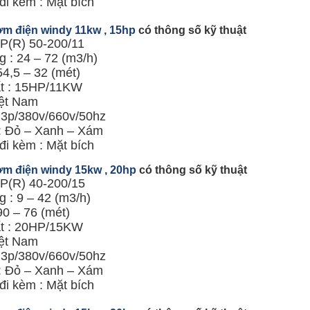
đi kèm : Mặt bích
m điện windy 11kw , 15hp
có thông số kỹ thuật
KP(R) 50-200/11
 : 24 – 72 (m3/h)
54,5 – 32 (mét)
t : 15HP/11KW
ệt Nam
: 3p/380v/660v/50hz
: Đỏ – Xanh – Xám
đi kèm : Mặt bích
m điện windy 15kw , 20hp
có thông số kỹ thuật
KP(R) 40-200/15
 : 9 – 42 (m3/h)
90 – 76 (mét)
t : 20HP/15KW
ệt Nam
: 3p/380v/660v/50hz
: Đỏ – Xanh – Xám
đi kèm : Mặt bích