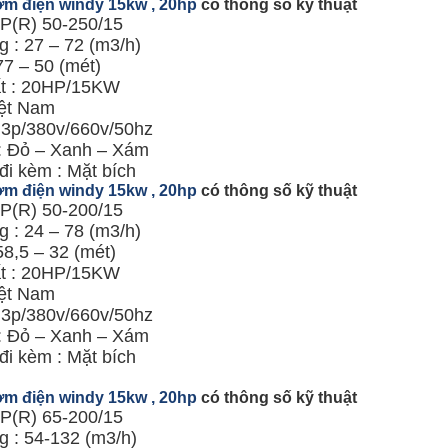
m điện windy 15kw , 20hp
có thông số kỹ thuật
KP(R) 50-250/15
 : 27 – 72 (m3/h)
77 – 50 (mét)
t : 20HP/15KW
ệt Nam
: 3p/380v/660v/50hz
: Đỏ – Xanh – Xám
đi kèm : Mặt bích
m điện windy 15kw , 20hp
có thông số kỹ thuật
KP(R) 50-200/15
 : 24 – 78 (m3/h)
58,5 – 32 (mét)
t : 20HP/15KW
ệt Nam
: 3p/380v/660v/50hz
: Đỏ – Xanh – Xám
đi kèm : Mặt bích
m điện windy 15kw , 20hp
có thông số kỹ thuật
KP(R) 65-200/15
g : 54-132 (m3/h)