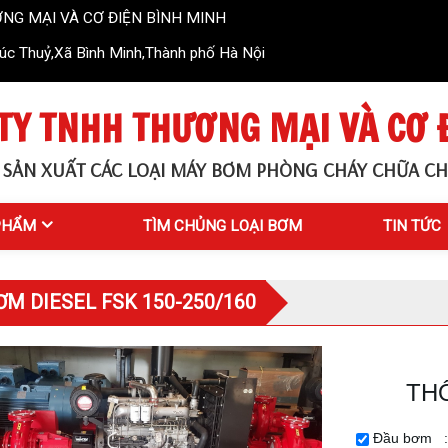
CƠ ĐIỆN BÌNH MINH
c Thuỷ,Xã Bình Minh,Thành phố Hà Nội
TY TNHH THƯƠNG MẠI VÀ CƠ 
 SẢN XUẤT CÁC LOẠI MÁY BƠM PHÒNG CHÁY CHỮA CH
PHẨM
TÌM CHỦNG LOẠI BƠM
TIN TỨC
M DIESEL FSK 150-250/160
TH
Đầu bơm :