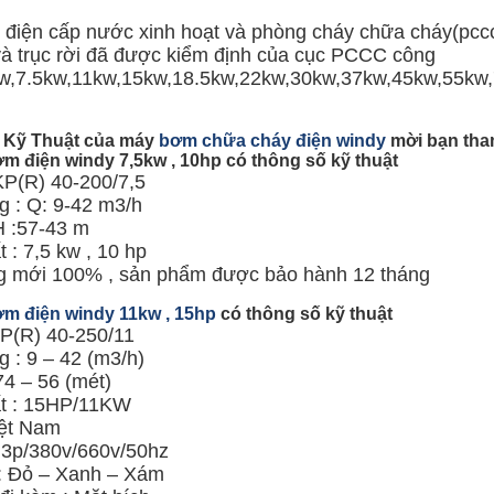
điện cấp nước xinh hoạt và phòng cháy chữa cháy(pcc
 và trục rời đã được kiểm định của cục PCCC công
kw,7.5kw,11kw,15kw,18.5kw,22kw,30kw,37kw,45kw,55kw
 Kỹ Thuật của máy
bơm chữa cháy điện windy
mời bạn tha
m điện windy 7,5kw , 10hp có thông số kỹ thuật
KP(R) 40-200/7,5
g : Q: 9-42 m3/h
H :57-43 m
 : 7,5 kw , 10 hp
ng mới 100% , sản phẩm được bảo hành 12 tháng
m điện windy 11kw , 15hp
có thông số kỹ thuật
KP(R) 40-250/11
 : 9 – 42 (m3/h)
74 – 56 (mét)
t : 15HP/11KW
ệt Nam
: 3p/380v/660v/50hz
: Đỏ – Xanh – Xám