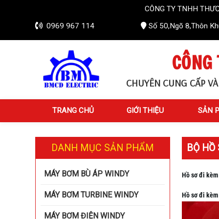
CÔNG TY TNHH THƯƠNG MẠI VÀ 
0969 967 114
Số 50,Ngõ 8,Thôn Khú
CÔNG 
CHUYÊN CUNG CẤP VÀ
TRANG CHỦ
GIỚI THIỆU
SẢN 
DANH MỤC SẢN PHẨM
BỘ HỒ
MÁY BƠM BÙ ÁP WINDY
Hồ sơ đi kèm
MÁY BƠM TURBINE WINDY
Hồ sơ đi kèm
MÁY BƠM ĐIỆN WINDY