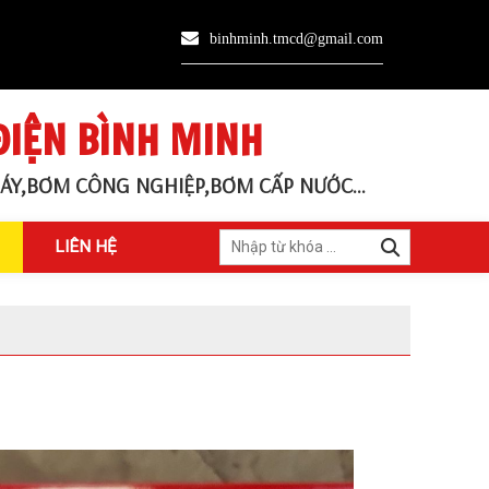
binhminh.tmcd@gmail.com
ĐIỆN BÌNH MINH
ÁY,BƠM CÔNG NGHIỆP,BƠM CẤP NƯỚC...
LIÊN HỆ