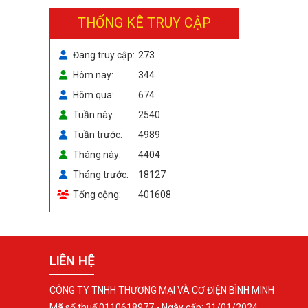
THỐNG KÊ TRUY CẬP
Đang truy cập
273
Hôm nay
344
Hôm qua
674
Tuần này
2540
Tuần trước
4989
Tháng này
4404
Tháng trước
18127
Tổng cộng
401608
LIÊN HỆ
CÔNG TY TNHH THƯƠNG MẠI VÀ CƠ ĐIỆN BÌNH MINH
Mã số thuế:0110618977 - Ngày cấp: 31/01/2024