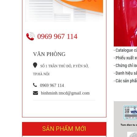
0969 967 114
- Catalogue c
VĂN PHÒNG
- Phiếu xuất 
- Chứng chỉ i
S
Ố 1 TRẦN THỦ ĐỘ, P.YÊN SỞ,
- Danh hiệu 
TP.HÀ NỘI
- Các sản ph
0969 967 114
binhminh.tmcd@gmail.com
SẢN PHẨM MỚI