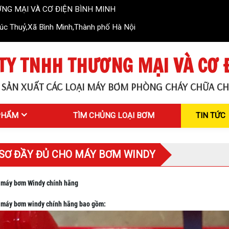
CƠ ĐIỆN BÌNH MINH
c Thuỷ,Xã Bình Minh,Thành phố Hà Nội
TY TNHH THƯƠNG MẠI VÀ CƠ 
 SẢN XUẤT CÁC LOẠI MÁY BƠM PHÒNG CHÁY CHỮA CH
PHẨM
TÌM CHỦNG LOẠI BƠM
TIN TỨC
 SƠ ĐẦY ĐỦ CHO MÁY BƠM WINDY
 máy bơm Windy chính hãng
 máy bơm windy chính hãng bao gồm: