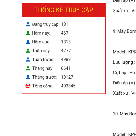
Điện áp (V)
THỐNG KÊ TRUY CẬP
Xuất xứ : V
Đang truy cập
181
9: Máy Bơm 
Hôm nay
467
Hôm qua
1313
Tuần này
4777
Model : KP
Tuần trước
4989
Lưu lượng :
Tháng này
6641
Cột áp : Hm
Tháng trước
18127
Điện áp (V)
Tổng cộng
403845
Xuất xứ : V
10: Máy Bơ
Model : KP