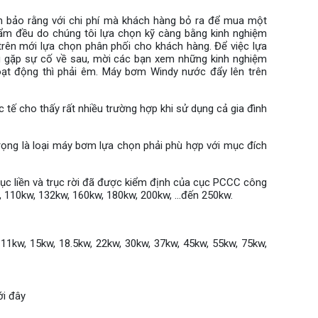
ảm bảo rằng với chi phí mà khách hàng bỏ ra để mua một
hẩm đều do chúng tôi lựa chọn kỹ càng bằng kinh nghiệm
 trên mới lựa chọn phân phối cho khách hàng. Để việc lựa
g gặp sự cố về sau, mời các bạn xem những kinh nghiệm
oạt động thì phải êm. Máy bơm Windy nước đẩy lên trên
tế cho thấy rất nhiều trường hợp khi sử dụng cả gia đình
rọng là loại máy bơm lựa chọn phải phù hợp với mục đích
ục liền và trục rời đã được kiểm định của cục PCCC công
, 110kw, 132kw, 160kw, 180kw, 200kw, ...đến 250kw.
 11kw, 15kw, 18.5kw, 22kw, 30kw, 37kw, 45kw, 55kw, 75kw,
ới đây