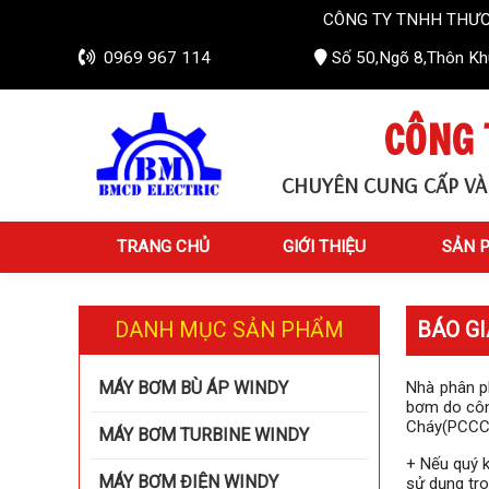
CÔNG TY TNHH THƯƠNG MẠI VÀ 
0969 967 114
Số 50,Ngõ 8,Thôn Khú
CÔNG 
CHUYÊN CUNG CẤP VÀ
TRANG CHỦ
GIỚI THIỆU
SẢN 
DANH MỤC SẢN PHẨM
BÁO G
MÁY BƠM BÙ ÁP WINDY
Nhà phân p
bơm do côn
Cháy(PCCC)
MÁY BƠM TURBINE WINDY
+ Nếu quý k
MÁY BƠM ĐIỆN WINDY
sử dụng tro