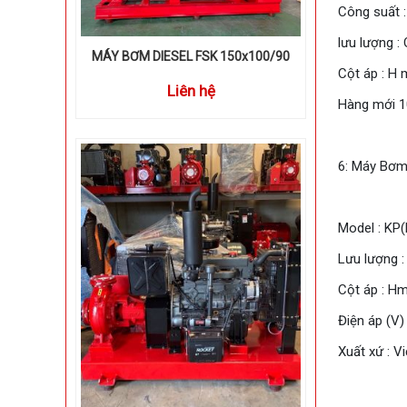
Công suất :
lưu lượng :
MÁY BƠM DIESEL FSK 150x100/90
Cột áp : H 
Liên hệ
Hàng mới 1
6: Máy Bơm 
Model : KP(
Lưu lượng 
Cột áp : Hm
Điện áp (V)
Xuất xứ : V