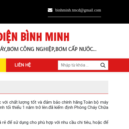
binhminh.tmcd@gmail.com
ĐIỆN BÌNH MINH
ÁY,BƠM CÔNG NGHIỆP,BƠM CẤP NƯỚC...
LIÊN HỆ
c với chất lượng tốt và đảm bảo chính hãng.Toàn bộ máy
h tối thiểu 1 năm trở lên.đã kiểm định Phòng Cháy Chữa
rẻ để sử dụng cho phù hợp với nhu cầu chi tiêu, hoặc để