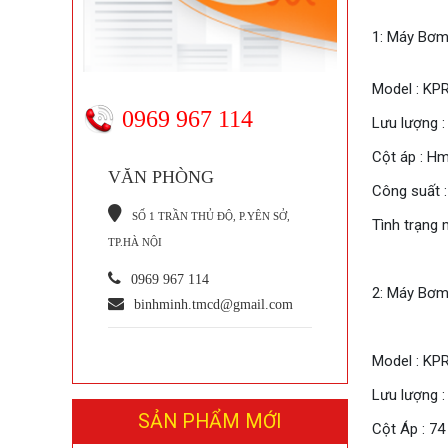
1: Máy Bơm 
Model : KP
0969 967 114
Lưu lượng 
Cột áp : H
VĂN PHÒNG
Công suất :
S
Ố 1 TRẦN THỦ ĐỘ, P.YÊN SỞ,
Tình trạng
TP.HÀ NỘI
0969 967 114
2: Máy Bơm 
binhminh.tmcd@gmail.com
Model : KP
Lưu lượng :
SẢN PHẨM MỚI
Cột Áp : 74