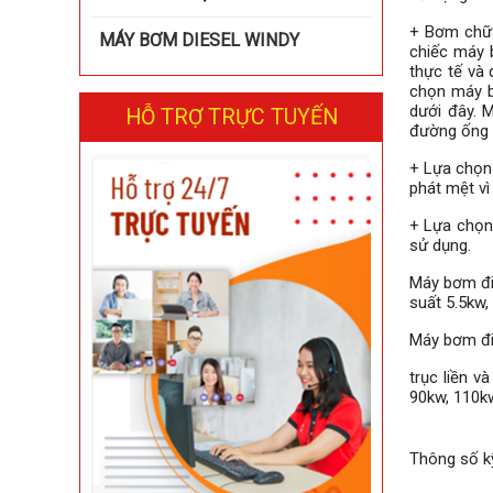
+ Bơm chữa
MÁY BƠM DIESEL WINDY
chiếc máy 
thực tế và 
chọn máy b
dưới đây. 
HỖ TRỢ TRỰC TUYẾN
đường ống 
+ Lựa chọn 
phát mệt vì
+ Lựa chọn
sử dụng.
Máy bơm đi
suất 5.5kw,
Máy bơm đi
trục liền v
90kw, 110kw
Thông số k