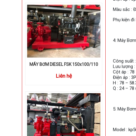
Màu sắc : 
Phụ kiện đi
4: Máy Bơm 
Công suất 
MÁY BƠM DIESEL FSK 150x100/110
Lưu lượng :
Cột áp : 78
Liên hệ
Điện áp : 
H : 78 – 58
Q : 24 – 78
5: Máy Bơm 
Model : kp