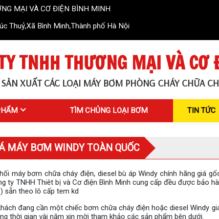
CƠ ĐIỆN BÌNH MINH
c Thuỷ,Xã Bình Minh,Thành phố Hà Nội
TY TNHH THƯƠNG MẠI VÀ CƠ 
 SẢN XUẤT CÁC LOẠI MÁY BƠM PHÒNG CHÁY CHỮA CH
PHẨM
TÌM CHỦNG LOẠI BƠM
TIN TỨC
IÁ MÁY BƠM WINDY TOÀN QUỐC
hối máy bơm chữa cháy điện, diesel bù áp Windy chính hãng giá gố
g ty TNHH Thiêt bị và Cơ điện Bình Minh cung cấp đều được bảo hàn
 sẵn theo lô cấp tem kd
hách đang cần một chiếc bơm chữa cháy điện hoặc diesel Windy giá 
ng thời gian vài năm xin mời tham khảo các sản phẩm bên dưới.