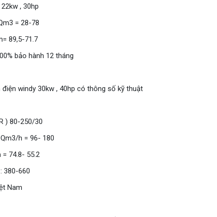
 22kw , 30hp
 Qm3 = 28-78
m= 89,5-71.7
00% bảo hành 12 tháng
điện windy 30kw , 40hp có thông số kỹ thuật
R ) 80-250/30
: Qm3/h = 96- 180
 = 74.8- 55.2
 : 380-660
iệt Nam