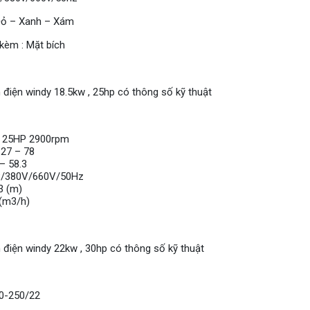
Đỏ – Xanh – Xám
 kèm : Mặt bích
điện windy 18.5kw , 25hp có thông số kỹ thuật
: 25HP 2900rpm
 27 – 78
 – 58.3
3P/380V/660V/50Hz
.3 (m)
 (m3/h)
điện windy 22kw , 30hp có thông số kỹ thuật
50-250/22