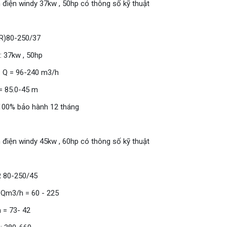
điện windy 37kw , 50hp có thông số kỹ thuật
R)80-250/37
: 37kw , 50hp
: Q = 96-240 m3/h
= 85.0-45 m
00% bảo hành 12 tháng
điện windy 45kw , 60hp có thông số kỹ thuật
R 80-250/45
 Qm3/h = 60 - 225
 = 73- 42