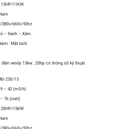
: 15HP/11KW
 Nam
3p/380v/660v/50hz
Đỏ – Xanh – Xám
 kèm : Mặt bích
điện windy 15kw , 20hp có thông số kỹ thuật
 40-250/15
 9 – 42 (m3/h)
 – 76 (mét)
: 20HP/15KW
 Nam
3p/380v/660v/50hz