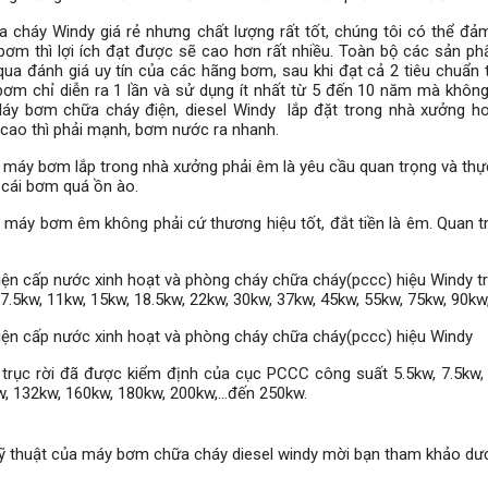
 cháy Windy giá rẻ nhưng chất lượng rất tốt, chúng tôi có thể đ
bơm thì lợi ích đạt được sẽ cao hơn rất nhiều. Toàn bộ các sản p
qua đánh giá uy tín của các hãng bơm, sau khi đạt cả 2 tiêu chuẩn
ơm chỉ diễn ra 1 lần và sử dụng ít nhất từ 5 đến 10 năm mà khôn
Máy bơm chữa cháy điện, diesel Windy lắp đặt trong nhà xưởng h
cao thì phải mạnh, bơm nước ra nhanh.
máy bơm lắp trong nhà xưởng phải êm là yêu cầu quan trọng và thực 
 cái bơm quá ồn ào.
 máy bơm êm không phải cứ thương hiệu tốt, đắt tiền là êm. Quan t
ện cấp nước xinh hoạt và phòng cháy chữa cháy(pccc) hiệu Windy tr
 7.5kw, 11kw, 15kw, 18.5kw, 22kw, 30kw, 37kw, 45kw, 55kw, 75kw, 90kw
ện cấp nước xinh hoạt và phòng cháy chữa cháy(pccc) hiệu Windy
à trục rời đã được kiểm định của cục PCCC công suất 5.5kw, 7.5kw,
, 132kw, 160kw, 180kw, 200kw,...đến 250kw.
ỹ thuật của máy bơm chữa cháy diesel windy mời bạn tham khảo dư