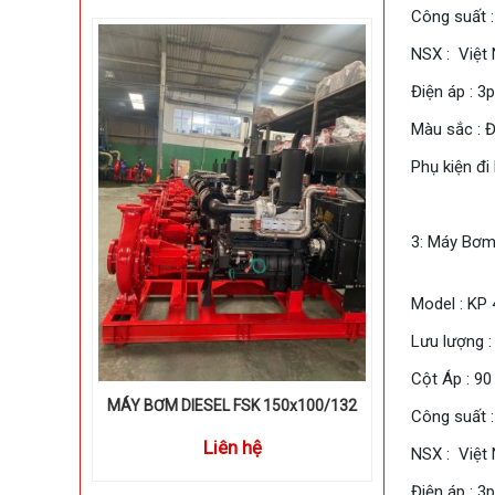
Công suất 
NSX : Việt
Điện áp : 
Màu sắc : 
Phụ kiện đi
3: Máy Bơm 
Model : KP
Lưu lượng :
Cột Áp : 90
MÁY BƠM DIESEL FSK 150x100/132
Công suất 
Liên hệ
NSX : Việt
Điện áp : 